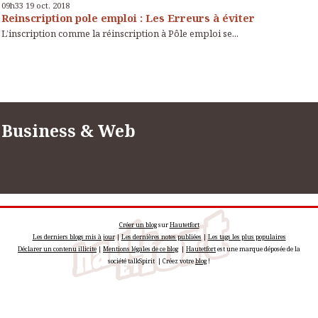
09h33
19
oct. 2018
Reinscription pole emploi : Les Erreurs à éviter
L’inscription comme la réinscription à Pôle emploi se...
Business & Web
Créer un blog
sur
Hautetfort
Les derniers blogs mis à jour
|
Les dernières notes publiées
|
Les tags les plus populaires
Déclarer un contenu illicite
|
Mentions légales de ce blog
|
Hautetfort
est une marque déposée de la
société talkSpirit | Créez votre
blog
!